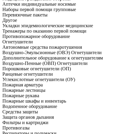
Аптечки индивидуальные носимые
Наборы первой помощи групповые
Перевязочные пакеты
Другое
Укладки эпидемиологические медицинские
Тренажеры по оказанию первой помощи
Противопожарное оборудование
Огнетушители
Автономные средства пожаротушения
Воздушно-Эмульсионные (ОВЭ) Огнетушители
Дополнительное оборудование к огнетушителям
Воздушно-Пенные (ОВП) Огнетушители
Порошковые огнетушители (ОП)
Ранцевые огнетушители
Углекислотные огнетушители (ОУ)
Пожарная арматура
Пожарные лестницы
Пожарные рукава
Пожарные шкафы и инвентарь
Водопенное оборудование
Средства защиты
Защита органов дыхания
Фильтры и картриджи
Противогазы
Респираторы и полумаски