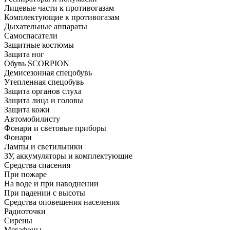
Лицевые части к противогазам
Комплектующие к противогазам
Дыхательные аппараты
Самоспасатели
Защитные костюмы
Защита ног
Обувь SCORPION
Демисезонная спецобувь
Утепленная спецобувь
Защита органов слуха
Защита лица и головы
Защита кожи
Автомобилисту
Фонари и световые приборы
Фонари
Лампы и светильники
ЗУ, аккумуляторы и комплектующие
Средства спасения
При пожаре
На воде и при наводнении
При падении с высоты
Средства оповещения населения
Радиоточки
Сирены
Мегафоны