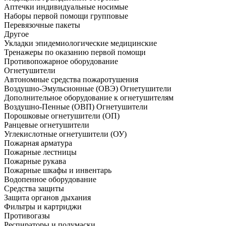
Аптечки индивидуальные носимые
Наборы первой помощи групповые
Перевязочные пакеты
Другое
Укладки эпидемиологические медицинские
Тренажеры по оказанию первой помощи
Противопожарное оборудование
Огнетушители
Автономные средства пожаротушения
Воздушно-Эмульсионные (ОВЭ) Огнетушители
Дополнительное оборудование к огнетушителям
Воздушно-Пенные (ОВП) Огнетушители
Порошковые огнетушители (ОП)
Ранцевые огнетушители
Углекислотные огнетушители (ОУ)
Пожарная арматура
Пожарные лестницы
Пожарные рукава
Пожарные шкафы и инвентарь
Водопенное оборудование
Средства защиты
Защита органов дыхания
Фильтры и картриджи
Противогазы
Респираторы и полумаски