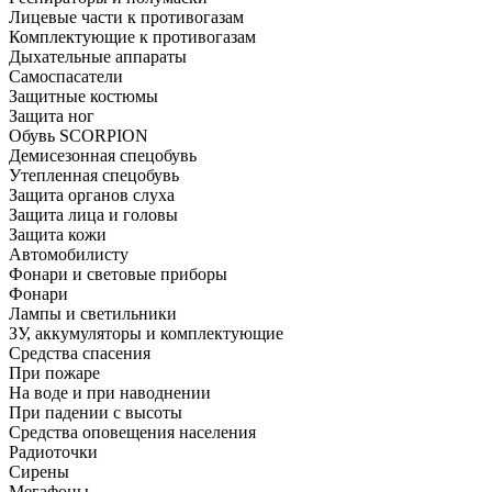
Лицевые части к противогазам
Комплектующие к противогазам
Дыхательные аппараты
Самоспасатели
Защитные костюмы
Защита ног
Обувь SCORPION
Демисезонная спецобувь
Утепленная спецобувь
Защита органов слуха
Защита лица и головы
Защита кожи
Автомобилисту
Фонари и световые приборы
Фонари
Лампы и светильники
ЗУ, аккумуляторы и комплектующие
Средства спасения
При пожаре
На воде и при наводнении
При падении с высоты
Средства оповещения населения
Радиоточки
Сирены
Мегафоны