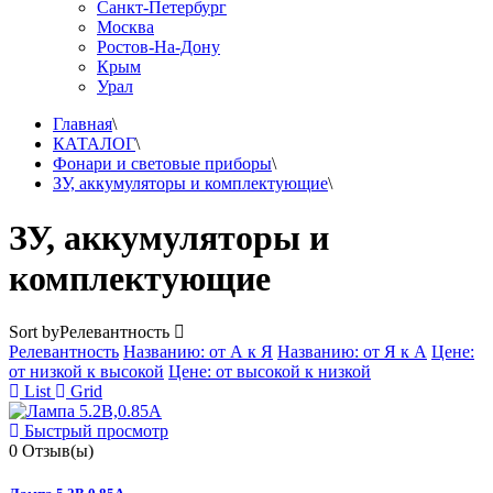
Санкт-Петербург
Москва
Ростов-На-Дону
Крым
Урал
Главная
\
КАТАЛОГ
\
Фонари и световые приборы
\
ЗУ, аккумуляторы и комплектующие
\
ЗУ, аккумуляторы и
комплектующие
Sort by
Релевантность
Релевантность
Названию: от А к Я
Названию: от Я к А
Цене:
от низкой к высокой
Цене: от высокой к низкой
List
Grid
Быстрый просмотр
0
Отзыв(ы)