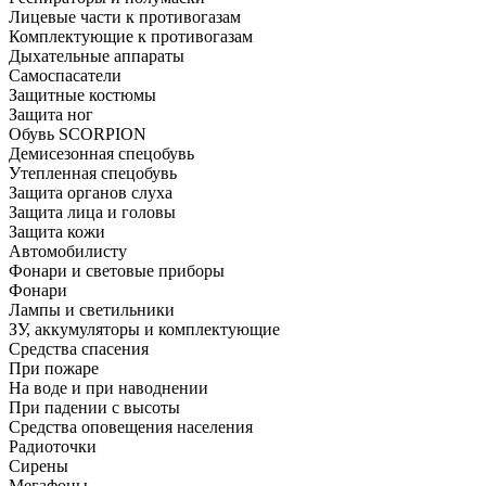
Лицевые части к противогазам
Комплектующие к противогазам
Дыхательные аппараты
Самоспасатели
Защитные костюмы
Защита ног
Обувь SCORPION
Демисезонная спецобувь
Утепленная спецобувь
Защита органов слуха
Защита лица и головы
Защита кожи
Автомобилисту
Фонари и световые приборы
Фонари
Лампы и светильники
ЗУ, аккумуляторы и комплектующие
Средства спасения
При пожаре
На воде и при наводнении
При падении с высоты
Средства оповещения населения
Радиоточки
Сирены
Мегафоны