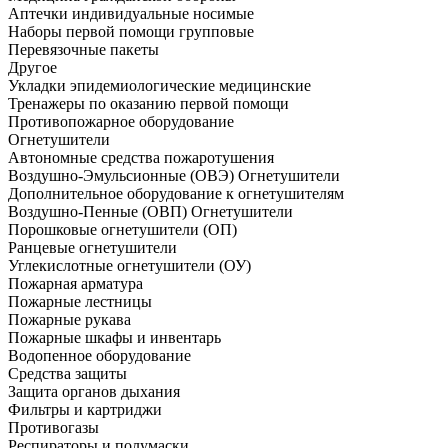
Аптечки индивидуальные носимые
Наборы первой помощи групповые
Перевязочные пакеты
Другое
Укладки эпидемиологические медицинские
Тренажеры по оказанию первой помощи
Противопожарное оборудование
Огнетушители
Автономные средства пожаротушения
Воздушно-Эмульсионные (ОВЭ) Огнетушители
Дополнительное оборудование к огнетушителям
Воздушно-Пенные (ОВП) Огнетушители
Порошковые огнетушители (ОП)
Ранцевые огнетушители
Углекислотные огнетушители (ОУ)
Пожарная арматура
Пожарные лестницы
Пожарные рукава
Пожарные шкафы и инвентарь
Водопенное оборудование
Средства защиты
Защита органов дыхания
Фильтры и картриджи
Противогазы
Респираторы и полумаски