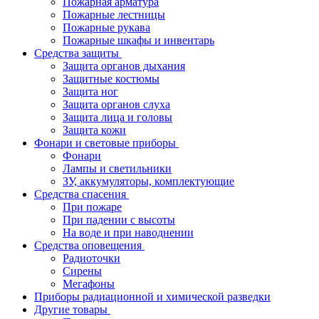
Пожарная арматура
Пожарные лестницы
Пожарные рукава
Пожарные шкафы и инвентарь
Средства защиты
Защита органов дыхания
Защитные костюмы
Защита ног
Защита органов слуха
Защита лица и головы
Защита кожи
Фонари и световые приборы
Фонари
Лампы и светильники
ЗУ, аккумуляторы, комплектующие
Средства спасения
При пожаре
При падении с высоты
На воде и при наводнении
Средства оповещения
Радиоточки
Сирены
Мегафоны
Приборы радиационной и химической разведки
Другие товары