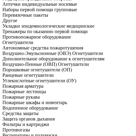
Аптечки индивидуальные носимые
Наборы первой помощи групповые
Перевязочные пакеты
Другое
Укладки эпидемиологические медицинские
Тренажеры по оказанию первой помощи
Противопожарное оборудование
Огнетушители
Автономные средства пожаротушения
Воздушно-Эмульсионные (ОВЭ) Огнетушители
Дополнительное оборудование к огнетушителям
Воздушно-Пенные (ОВП) Огнетушители
Порошковые огнетушители (ОП)
Ранцевые огнетушители
Углекислотные огнетушители (ОУ)
Пожарная арматура
Пожарные лестницы
Пожарные рукава
Пожарные шкафы и инвентарь
Водопенное оборудование
Средства защиты
Защита органов дыхания
Фильтры и картриджи
Противогазы
Респираторы и полумаски