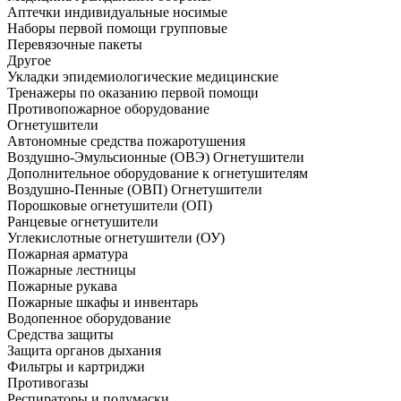
Аптечки индивидуальные носимые
Наборы первой помощи групповые
Перевязочные пакеты
Другое
Укладки эпидемиологические медицинские
Тренажеры по оказанию первой помощи
Противопожарное оборудование
Огнетушители
Автономные средства пожаротушения
Воздушно-Эмульсионные (ОВЭ) Огнетушители
Дополнительное оборудование к огнетушителям
Воздушно-Пенные (ОВП) Огнетушители
Порошковые огнетушители (ОП)
Ранцевые огнетушители
Углекислотные огнетушители (ОУ)
Пожарная арматура
Пожарные лестницы
Пожарные рукава
Пожарные шкафы и инвентарь
Водопенное оборудование
Средства защиты
Защита органов дыхания
Фильтры и картриджи
Противогазы
Респираторы и полумаски