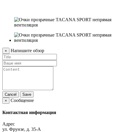
3
Напишите обзор
×
Cancel
Save
Сообщение
×
Контактная информация
Адрес
ул. Фрунзе, д. 35-А