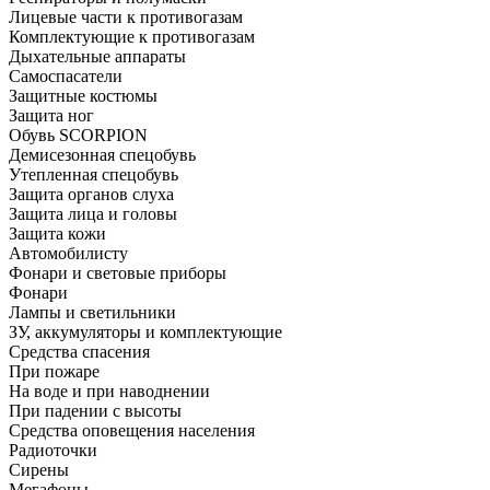
Лицевые части к противогазам
Комплектующие к противогазам
Дыхательные аппараты
Самоспасатели
Защитные костюмы
Защита ног
Обувь SCORPION
Демисезонная спецобувь
Утепленная спецобувь
Защита органов слуха
Защита лица и головы
Защита кожи
Автомобилисту
Фонари и световые приборы
Фонари
Лампы и светильники
ЗУ, аккумуляторы и комплектующие
Средства спасения
При пожаре
На воде и при наводнении
При падении с высоты
Средства оповещения населения
Радиоточки
Сирены
Мегафоны