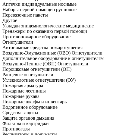
Аптечки индивидуальные носимые
Наборы первой помощи групповые
Перевязочные пакеты
Другое
Укладки эпидемиологические медицинские
Тренажеры по оказанию первой помощи
Противопожарное оборудование
Огнетушители
Автономные средства пожаротушения
Воздушно-Эмульсионные (ОВЭ) Огнетушители
Дополнительное оборудование к огнетушителям
Воздушно-Пенные (ОВП) Огнетушители
Порошковые огнетушители (ОП)
Ранцевые огнетушители
Углекислотные огнетушители (ОУ)
Пожарная арматура
Пожарные лестницы
Пожарные рукава
Пожарные шкафы и инвентарь
Водопенное оборудование
Средства защиты
Защита органов дыхания
Фильтры и картриджи
Противогазы
Респираторы и полумаски