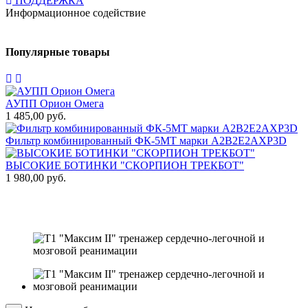
ПОДДЕРЖКА
Информационное содействие
Популярные товары
АУПП Орион Омега
1 485,00 руб.
1
Фильтр комбинированный ФК-5МТ марки А2В2Е2АХР3D
1
ВЫСОКИЕ БОТИНКИ "СКОРПИОН ТРЕКБОТ"
1 980,00 руб.
Т
3