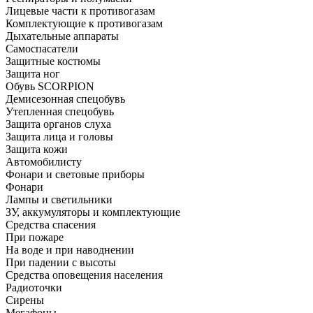
Лицевые части к противогазам
Комплектующие к противогазам
Дыхательные аппараты
Самоспасатели
Защитные костюмы
Защита ног
Обувь SCORPION
Демисезонная спецобувь
Утепленная спецобувь
Защита органов слуха
Защита лица и головы
Защита кожи
Автомобилисту
Фонари и световые приборы
Фонари
Лампы и светильники
ЗУ, аккумуляторы и комплектующие
Средства спасения
При пожаре
На воде и при наводнении
При падении с высоты
Средства оповещения населения
Радиоточки
Сирены
Мегафоны