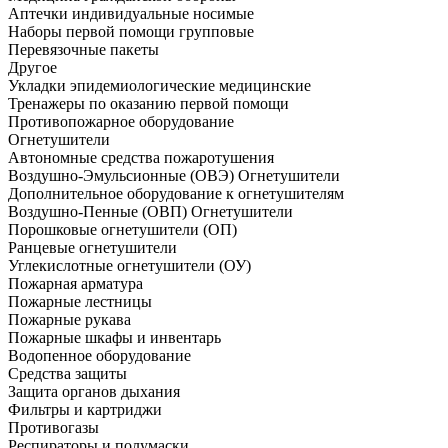
Аптечки индивидуальные носимые
Наборы первой помощи групповые
Перевязочные пакеты
Другое
Укладки эпидемиологические медицинские
Тренажеры по оказанию первой помощи
Противопожарное оборудование
Огнетушители
Автономные средства пожаротушения
Воздушно-Эмульсионные (ОВЭ) Огнетушители
Дополнительное оборудование к огнетушителям
Воздушно-Пенные (ОВП) Огнетушители
Порошковые огнетушители (ОП)
Ранцевые огнетушители
Углекислотные огнетушители (ОУ)
Пожарная арматура
Пожарные лестницы
Пожарные рукава
Пожарные шкафы и инвентарь
Водопенное оборудование
Средства защиты
Защита органов дыхания
Фильтры и картриджи
Противогазы
Респираторы и полумаски