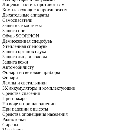
Лицевые части к противогазам
Комплектующие к противогазам
Дыхательные аппараты
Самоспасатели
Защитные костюмы
Защита ног
Обувь SCORPION
Демисезонная спецобувь
Утепленная спецобувь
Защита органов слуха
Защита лица и головы
Защита кожи
Автомобилисту
Фонари и световые приборы
Фонари
Лампы и светильники
ЗУ, аккумуляторы и комплектующие
Средства спасения
При пожаре
На воде и при наводнении
При падении с высоты
Средства оповещения населения
Радиоточки
Сирены
Мегафоны