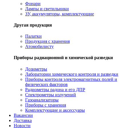
Фонари
Лампы и светильники
ЗУ, аккумуляторы, комплектующие
Другая продукция
Палатки
Продукция с хранения
Атомобилисту
Приборы радиационной и химической разведки
Дозиметры
Лаборатории химического контроля и разведки
Приборы контроля электромагнитных полей и
физических факторов
Радиометры радона и его ДПР
Спектрометры излучений
Газоанализаторы
Приборы с хранения
Комплектующие и аксессуары
Вакансии
Доставка
Новости