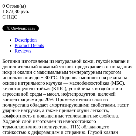
0
Отзыв(ы)
1 873,30 руб.
С НДС
Description
Product Details
Reviews
Ботинки изготовлены из натуральной кожи, глухой клапан и
дополнительный кожаный язычок предохраняет от попадания
искр и окалин с максимальным температурным порогом
использования до + 300°С. Подошва: монолитная резина на
основе нитрильного каучука — маслобензостойкая (МБС),
кислотощелочестойкая (КЩС), устойчива к воздействию
агрессивной среды – масел, нефтепродуктов, щелочей
концентрациями до 20%. Промежуточный слой из
полиуретана обладает амортизирующими свойствами, гасит
ударные нагрузки, а также придает обуви легкость,
комфортность и повышенные теплозащитные свойства.
Ходовой слой изготовлен из износостойкого
термопластичного полиуретана ТПУ, обладающего
стойкостью к деформациям и стиранию. Глухой клапан