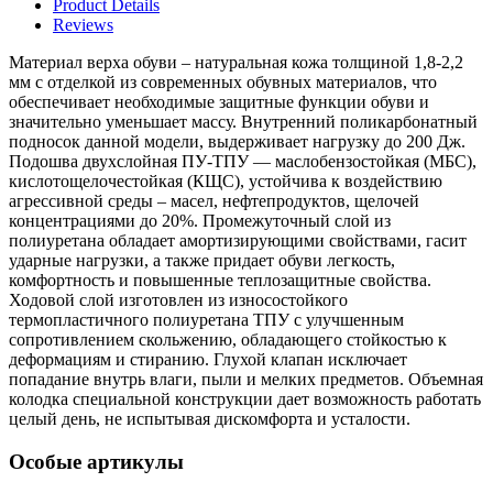
Product Details
Reviews
Материал верха обуви – натуральная кожа толщиной 1,8-2,2
мм с отделкой из современных обувных материалов, что
обеспечивает необходимые защитные функции обуви и
значительно уменьшает массу. Внутренний поликарбонатный
подносок данной модели, выдерживает нагрузку до 200 Дж.
Подошва двухслойная ПУ-ТПУ — маслобензостойкая (МБС),
кислотощелочестойкая (КЩС), устойчива к воздействию
агрессивной среды – масел, нефтепродуктов, щелочей
концентрациями до 20%. Промежуточный слой из
полиуретана обладает амортизирующими свойствами, гасит
ударные нагрузки, а также придает обуви легкость,
комфортность и повышенные теплозащитные свойства.
Ходовой слой изготовлен из износостойкого
термопластичного полиуретана ТПУ с улучшенным
сопротивлением скольжению, обладающего стойкостью к
деформациям и стиранию. Глухой клапан исключает
попадание внутрь влаги, пыли и мелких предметов. Объемная
колодка специальной конструкции дает возможность работать
целый день, не испытывая дискомфорта и усталости.
Особые артикулы