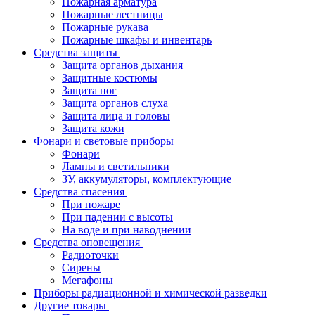
Пожарная арматура
Пожарные лестницы
Пожарные рукава
Пожарные шкафы и инвентарь
Средства защиты
Защита органов дыхания
Защитные костюмы
Защита ног
Защита органов слуха
Защита лица и головы
Защита кожи
Фонари и световые приборы
Фонари
Лампы и светильники
ЗУ, аккумуляторы, комплектующие
Средства спасения
При пожаре
При падении с высоты
На воде и при наводнении
Средства оповещения
Радиоточки
Сирены
Мегафоны
Приборы радиационной и химической разведки
Другие товары