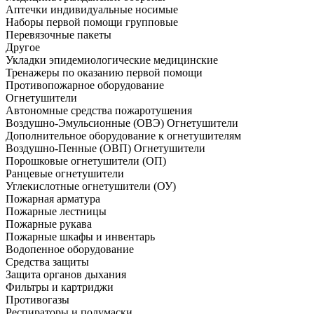
Аптечки индивидуальные носимые
Наборы первой помощи групповые
Перевязочные пакеты
Другое
Укладки эпидемиологические медицинские
Тренажеры по оказанию первой помощи
Противопожарное оборудование
Огнетушители
Автономные средства пожаротушения
Воздушно-Эмульсионные (ОВЭ) Огнетушители
Дополнительное оборудование к огнетушителям
Воздушно-Пенные (ОВП) Огнетушители
Порошковые огнетушители (ОП)
Ранцевые огнетушители
Углекислотные огнетушители (ОУ)
Пожарная арматура
Пожарные лестницы
Пожарные рукава
Пожарные шкафы и инвентарь
Водопенное оборудование
Средства защиты
Защита органов дыхания
Фильтры и картриджи
Противогазы
Респираторы и полумаски