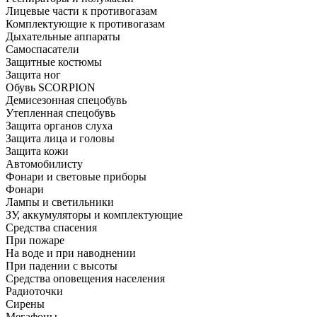
Лицевые части к противогазам
Комплектующие к противогазам
Дыхательные аппараты
Самоспасатели
Защитные костюмы
Защита ног
Обувь SCORPION
Демисезонная спецобувь
Утепленная спецобувь
Защита органов слуха
Защита лица и головы
Защита кожи
Автомобилисту
Фонари и световые приборы
Фонари
Лампы и светильники
ЗУ, аккумуляторы и комплектующие
Средства спасения
При пожаре
На воде и при наводнении
При падении с высоты
Средства оповещения населения
Радиоточки
Сирены
Мегафоны