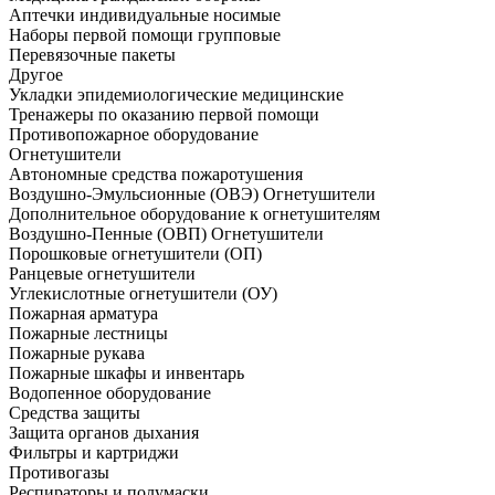
Аптечки индивидуальные носимые
Наборы первой помощи групповые
Перевязочные пакеты
Другое
Укладки эпидемиологические медицинские
Тренажеры по оказанию первой помощи
Противопожарное оборудование
Огнетушители
Автономные средства пожаротушения
Воздушно-Эмульсионные (ОВЭ) Огнетушители
Дополнительное оборудование к огнетушителям
Воздушно-Пенные (ОВП) Огнетушители
Порошковые огнетушители (ОП)
Ранцевые огнетушители
Углекислотные огнетушители (ОУ)
Пожарная арматура
Пожарные лестницы
Пожарные рукава
Пожарные шкафы и инвентарь
Водопенное оборудование
Средства защиты
Защита органов дыхания
Фильтры и картриджи
Противогазы
Респираторы и полумаски