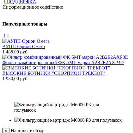
ПОДДЕРЖКА
Информационное содействие
Популярные товары
АУПП Орион Омега
1 485,00 руб.
1
Фильтр комбинированный ФК-5МТ марки А2В2Е2АХР3D
1
ВЫСОКИЕ БОТИНКИ "СКОРПИОН ТРЕКБОТ"
1 980,00 руб.
Т
3
Напишите обзор
×