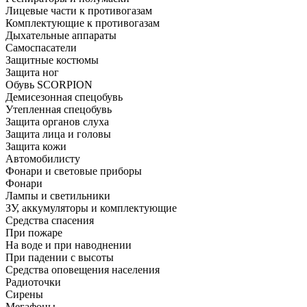
Лицевые части к противогазам
Комплектующие к противогазам
Дыхательные аппараты
Самоспасатели
Защитные костюмы
Защита ног
Обувь SCORPION
Демисезонная спецобувь
Утепленная спецобувь
Защита органов слуха
Защита лица и головы
Защита кожи
Автомобилисту
Фонари и световые приборы
Фонари
Лампы и светильники
ЗУ, аккумуляторы и комплектующие
Средства спасения
При пожаре
На воде и при наводнении
При падении с высоты
Средства оповещения населения
Радиоточки
Сирены
Мегафоны