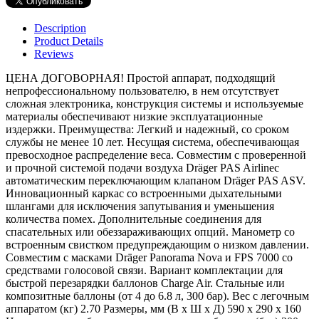
Description
Product Details
Reviews
ЦЕНА ДОГОВОРНАЯ! Простой аппарат, подходящий
непрофессиональному пользователю, в нем отсутствует
сложная электроника, конструкция системы и используемые
материалы обеспечивают низкие эксплуатационные
издержки. Преимущества: Легкий и надежный, со сроком
службы не менее 10 лет. Несущая система, обеспечивающая
превосходное распределение веса. Совместим с проверенной
и прочной системой подачи воздуха Dräger PAS Airlineс
автоматическим переключающим клапаном Dräger PAS ASV.
Инновационный каркас со встроенными дыхательными
шлангами для исключения запутывания и уменьшения
количества помех. Дополнительные соединения для
спасательных или обеззараживающих опций. Манометр со
встроенным свистком предупреждающим о низком давлении.
Совместим с масками Dräger Panorama Nova и FPS 7000 со
средствами голосовой связи. Вариант комплектации для
быстрой перезарядки баллонов Charge Air. Стальные или
композитные баллоны (от 4 до 6.8 л, 300 бар). Вес с легочным
аппаратом (кг) 2.70 Размеры, мм (В x Ш x Д) 590 x 290 x 160