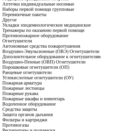
Аптечки индивидуальные носимые
Наборы первой помощи групповые
Перевязочные пакеты
Другое
Укладки эпидемиологические медицинские
Тренажеры по оказанию первой помощи
Противопожарное оборудование
Огнетушители
Автономные средства пожаротушения
Воздушно-Эмульсионные (ОВЭ) Огнетушители
Дополнительное оборудование к огнетушителям
Воздушно-Пенные (ОВП) Огнетушители
Порошковые огнетушители (ОП)
Ранцевые огнетушители
Углекислотные огнетушители (ОУ)
Пожарная арматура
Пожарные лестницы
Пожарные рукава
Пожарные шкафы и инвентарь
Водопенное оборудование
Средства защиты
Защита органов дыхания
Фильтры и картриджи
Противогазы
Респираторы и полумаски