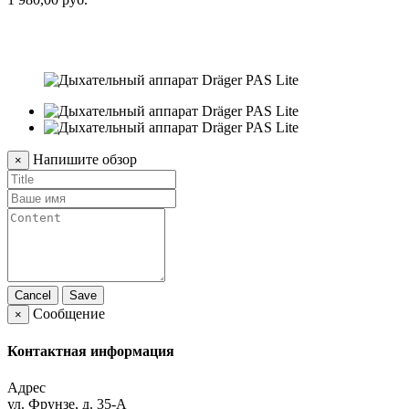
Т
3
Напишите обзор
×
Cancel
Save
Сообщение
×
Контактная информация
Адрес
ул. Фрунзе, д. 35-А