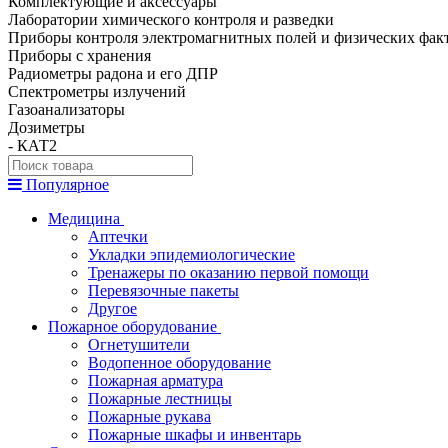
Комплектующие и аксессуары
Лаборатории химического контроля и разведки
Приборы контроля электромагнитных полей и физических фак
Приборы с хранения
Радиометры радона и его ДПР
Спектрометры излучений
Газоанализаторы
Дозиметры
- КАТ2
Популярное
Медицина
Аптечки
Укладки эпидемиологические
Тренажеры по оказанию первой помощи
Перевязочные пакеты
Другое
Пожарное оборудование
Огнетушители
Водопенное оборудование
Пожарная арматура
Пожарные лестницы
Пожарные рукава
Пожарные шкафы и инвентарь